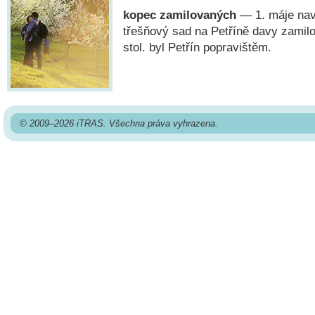
kopec zamilovaných
— 1. máje navš
třešňový sad na Petříně davy zamilo
stol. byl Petřín popravištěm.
© 2009–2026 iTRAS. Všechna práva vyhrazena.