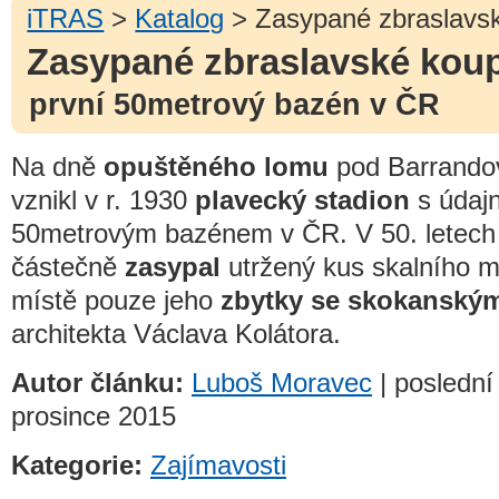
iTRAS
>
Katalog
> Zasypané zbraslavsk
Zasypané zbraslavské koup
první 50metrový bazén v ČR
Na dně
opuštěného lomu
pod Barrando
vznikl v r. 1930
plavecký stadion
s údaj
50metrovým bazénem v ČR. V 50. letech 
částečně
zasypal
utržený kus skalního m
místě pouze jeho
zbytky se skokanský
architekta Václava Kolátora.
Autor článku:
Luboš Moravec
| poslední 
prosince 2015
Kategorie:
Zajímavosti