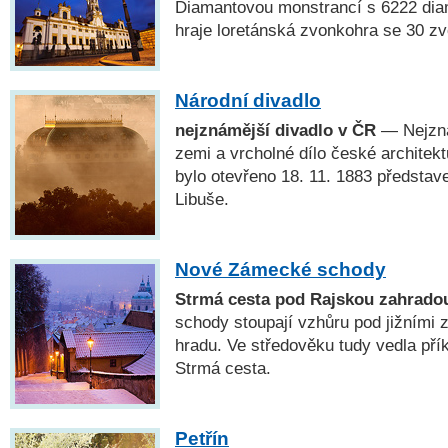
Diamantovou monstrancí s 6222 dia
hraje loretánská zvonkohra se 30 zv
Národní divadlo
nejznámější divadlo v ČR
— Nejzná
zemi a vrcholné dílo české architekt
bylo otevřeno 18. 11. 1883 předsta
Libuše.
Nové Zámecké schody
Strmá cesta pod Rajskou zahrado
schody stoupají vzhůru pod jižními
hradu. Ve středověku tudy vedla přík
Strmá cesta.
Petřín