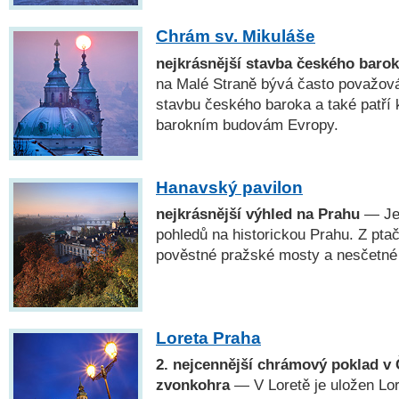
Chrám sv. Mikuláše
nejkrásnější stavba českého baro
na Malé Straně bývá často považová
stavbu českého baroka a také patří 
barokním budovám Evropy.
Hanavský pavilon
nejkrásnější výhled na Prahu
— Jed
pohledů na historickou Prahu. Z pta
pověstné pražské mosty a nesčetné
Loreta Praha
2. nejcennější chrámový poklad v 
zvonkohra
— V Loretě je uložen Lo