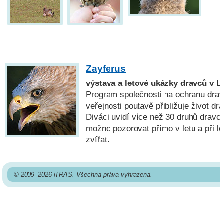
Zayferus
výstava a letové ukázky dravců v 
Program společnosti na ochranu drav
veřejnosti poutavě přibližuje život d
Diváci uvidí více než 30 druhů drav
možno pozorovat přímo v letu a při 
zvířat.
© 2009–2026 iTRAS. Všechna práva vyhrazena.