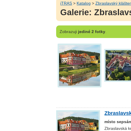
iTRAS
>
Katalog
>
Zbraslavský klášte
Galerie: Zbraslav
Zobrazuji
jediné 2 fotky
.
Zbraslavsk
místo sepsán
Zbraslavská k