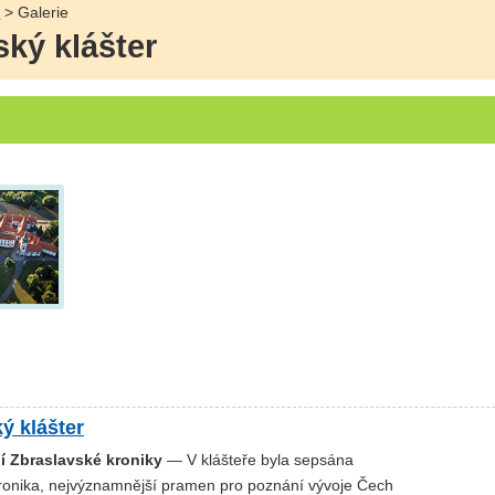
r
> Galerie
ský klášter
ý klášter
í Zbraslavské kroniky
— V klášteře byla sepsána
ronika, nejvýznamnější pramen pro poznání vývoje Čech