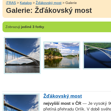
iTRAS
>
Katalog
>
Žďákovský most
> Galerie
Galerie: Žďákovský most
Zobrazuji
jediné 3 fotky
.
Žďákovský most
nejvyšší most v ČR
— Je vysoký 90
přetíná přehradu Orlík. V době svéh