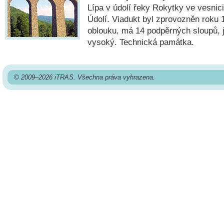
Lípa v údolí řeky Rokytky ve vesnic
Údolí. Viadukt byl zprovozněn roku 
oblouku, má 14 podpěrných sloupů, 
vysoký. Technická památka.
© 2009–2026 iTRAS. Všechna práva vyhrazena.