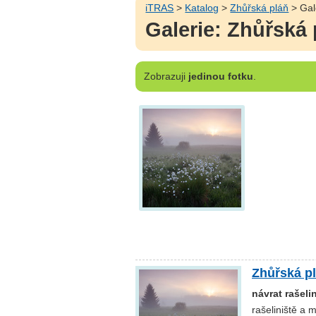
iTRAS
>
Katalog
>
Zhůřská pláň
> Gal
Galerie: Zhůřská 
Zobrazuji
jedinou fotku
.
Zhůřská p
návrat rašeli
rašeliniště a