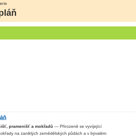
erie
pláň
láň
nišť, pramenišť a mokřadů
— Přirozeně se vyvíjející
 mokřady na zaniklých zemědělských půdách a v bývalém