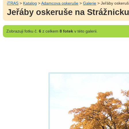
iTRAS
>
Katalog
>
Adamcova oskeruše
>
Galerie
> Jeřáby oskeruše
Jeřáby oskeruše na Strážnicku 
Zobrazuji
fotku č.
6
z celkem
8 fotek
v této galerii.