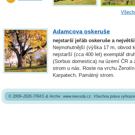
Všechn
Adamcova oskeruše
nejstarší jeřáb oskeruše a největ
Nejmohutnější (výška 17 m, obvod k
nejstarší (cca 400 let) exemplář dru
(Sorbus domestica) na území ČR a 
strom u nás. Roste na vrchu Žerotín
Karpatech. Památný strom.
© 2009–2026 iTRAS & Archiv: www.inexsda.cz. Všechna práva vyhraze