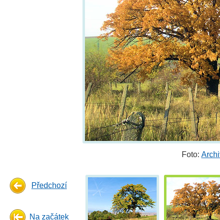
Foto:
Arch
Předchozí
Na začátek