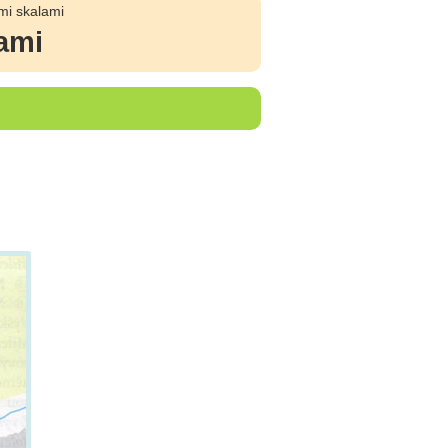
mi skalami
ami