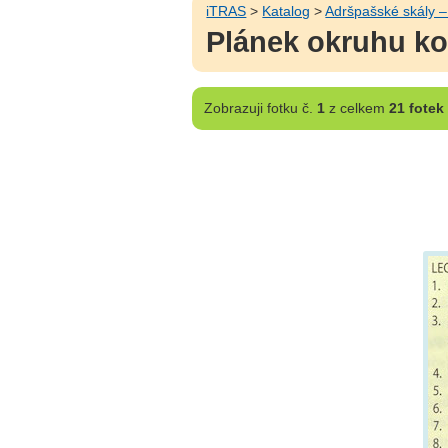
iTRAS
>
Katalog
>
Adršpašské skály –
Plánek okruhu ko
Zobrazuji
fotku č.
1
z celkem
21 fotek