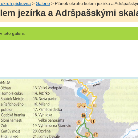
 okruh pískovna
>
Galerie
> Plánek okruhu kolem jezírka a Adršpašský
lem jezírka a Adršpašskými skal
v této galerii.