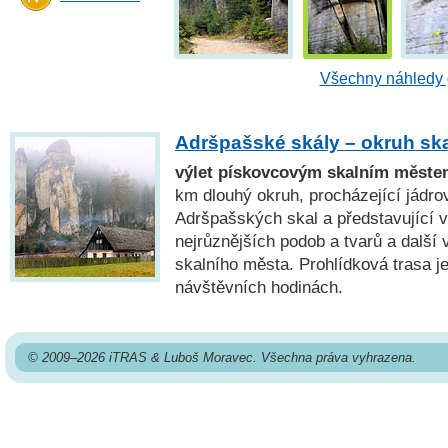
Všechny náhledy 
Adršpašské skály – okruh s
výlet pískovcovým skalním měste
km dlouhý okruh, procházející jád
Adršpašských skal a představující v
nejrůznějších podob a tvarů a další
skalního města. Prohlídková trasa j
návštěvních hodinách.
© 2009–2026 iTRAS & Luboš Moravec. Všechna práva vyhrazena.