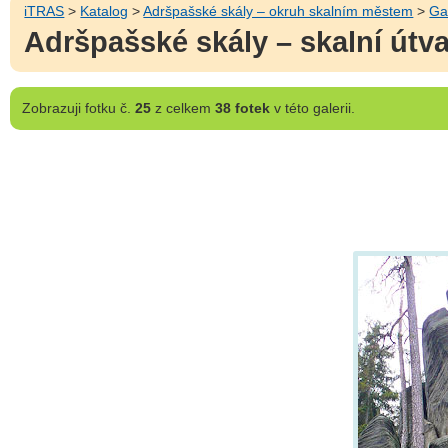
iTRAS
>
Katalog
>
Adršpašské skály – okruh skalním městem
>
Ga
Adršpašské skály – skalní útv
Zobrazuji
fotku č.
25
z celkem
38 fotek
v této galerii.