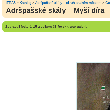
iTRAS
>
Katalog
>
Adršpašské skály – okruh skalním městem
>
Ga
Adršpašské skály – Myší díra
Zobrazuji
fotku č.
15
z celkem
38 fotek
v této galerii.