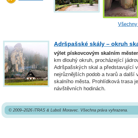
Všechny 
Adršpašské skály – okruh s
výlet pískovcovým skalním měste
km dlouhý okruh, procházející jád
Adršpašských skal a představující v
nejrůznějších podob a tvarů a další
skalního města. Prohlídková trasa j
návštěvních hodinách.
© 2009–2026 iTRAS & Luboš Moravec. Všechna práva vyhrazena.