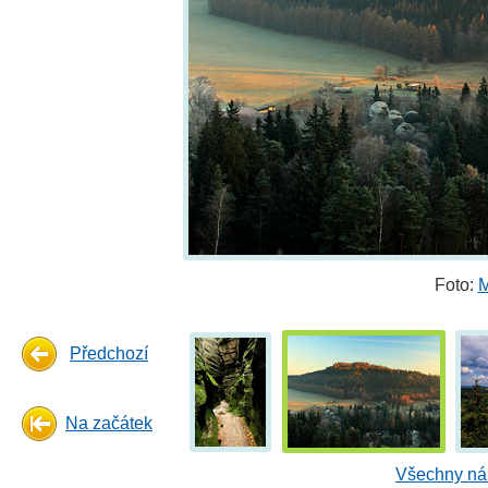
Foto:
M
Předchozí
Na začátek
Všechny náh