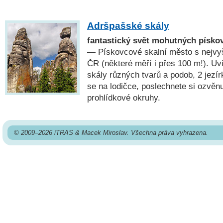
Adršpašské skály
fantastický svět mohutných písko
— Pískovcové skalní město s nejvy
ČR (některé měří i přes 100 m!). Uv
skály různých tvarů a podob, 2 jezí
se na lodičce, poslechnete si ozvě
prohlídkové okruhy.
© 2009–2026 iTRAS & Macek Miroslav. Všechna práva vyhrazena.