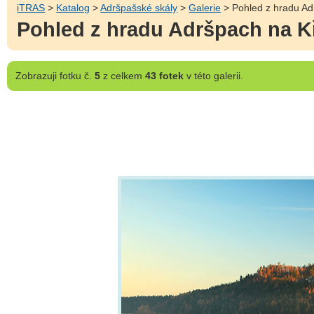
iTRAS
>
Katalog
>
Adršpašské skály
>
Galerie
> Pohled z hradu Ad
Pohled z hradu Adršpach na Kř
Zobrazuji
fotku č.
5
z celkem
43 fotek
v této galerii.