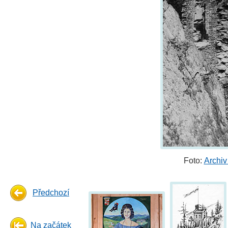
Foto:
Archiv
Předchozí
Na začátek