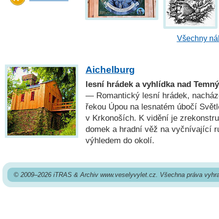
Všechny náh
Aichelburg
lesní hrádek a vyhlídka nad Tem
— Romantický lesní hrádek, nacház
řekou Úpou na lesnatém úbočí Světl
v Krkonoších. K vidění je zrekonstr
domek a hradní věž na vyčnívající 
výhledem do okolí.
© 2009–2026 iTRAS & Archiv www.veselyvylet.cz. Všechna práva vyhr