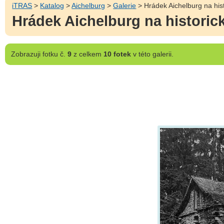
iTRAS
>
Katalog
>
Aichelburg
>
Galerie
> Hrádek Aichelburg na histo
Hrádek Aichelburg na historick
Zobrazuji
fotku č.
9
z celkem
10 fotek
v této galerii.