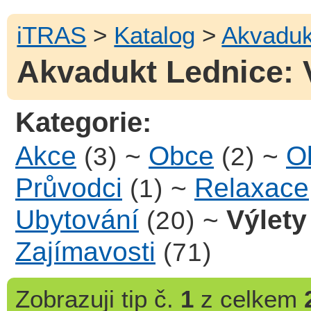
iTRAS
>
Katalog
>
Akvaduk
Akvadukt Lednice: V
Kategorie:
Akce
~
Obce
~
Ob
(3)
(2)
Průvodci
~
Relaxace
(1)
Ubytování
~
Výlety
(20)
Zajímavosti
(71)
Zobrazuji
tip č.
1
z celkem