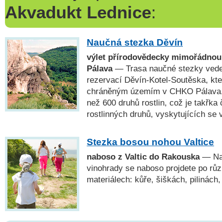
Akvadukt Lednice
:
Naučná stezka Děvín
výlet přírodovědecky mimořádnou
Pálava
— Trasa naučné stezky vede 
rezervací Děvín-Kotel-Soutěska, kte
chráněným územím v CHKO Pálava. 
než 600 druhů rostlin, což je takřka 
rostlinných druhů, vyskytujících se 
Stezka bosou nohou Valtice
naboso z Valtic do Rakouska
— Na 
vinohrady se naboso projdete po růz
materiálech: kůře, šiškách, pilinách