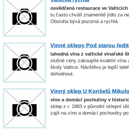
osvědčená restaurace ve Valticíc
tu často chválí znamenité jídlo za 
Obsluha bývá pozorná a rychlá.
Vinné sklepy Pod starou ředi
lahodná vína z valtické vinařské š
slušné ceny zakoupíte kvalitní vína
školy Valtice. Návštěvu je lepší tel
dohodnout.
Vinný sklep U Konšelů Mikul
víno a domácí pochutiny v histori
sklep z r. 1883 v původní sklepní ul
zajít na víno a domácí pochoutky p