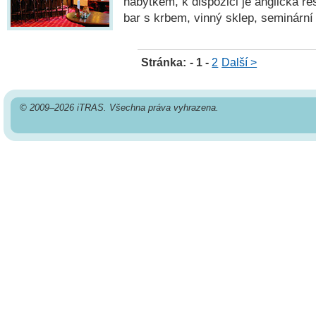
nábytkem, k dispozici je anglická res
bar s krbem, vinný sklep, seminární 
Stránka:
- 1 -
2
Další >
© 2009–2026 iTRAS. Všechna práva vyhrazena.