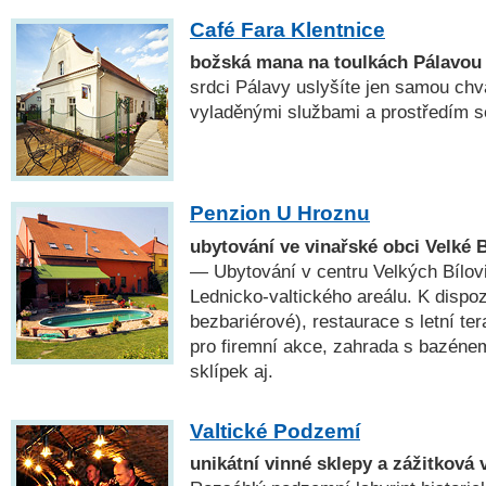
Café Fara Klentnice
božská mana na toulkách Pálavou
srdci Pálavy uslyšíte jen samou chvá
vyladěnými službami a prostředím s
Penzion U Hroznu
ubytování ve vinařské obci Velké B
— Ubytování v centru Velkých Bílovi
Lednicko-valtického areálu. K dispoz
bezbariérové), restaurace s letní te
pro firemní akce, zahrada s bazéne
sklípek aj.
Valtické Podzemí
unikátní vinné sklepy a zážitková v