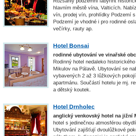
Rozsáhlý podzemní labyrint historic
hlavním městě vína, Valticích. Nabí
vín, prodej vín, prohlídky Podzemí s
Podzemí je vhodné i pro rodinné osla
večírky, rauty ap.
Hotel Bonsai
rodinné ubytování ve vinařské ob
Rodinný hotel nedaleko historického
Mikulov na Pálavě. Ubytování se na
vybavených 2 až 3 lůžkových pokojí
apartmánu. Součástí hotelu je mj. r
a dětský koutek.
Hotel Drnholec
anglický venkovský hotel na jižní
hotel s jedinečnou atmosférou obydl
Ubytování zajišťují dvoulůžkové pok