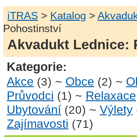
iTRAS
>
Katalog
>
Akvaduk
Pohostinství
Akvadukt Lednice: P
Kategorie:
Akce
~
Obce
~
Ob
(3)
(2)
Průvodci
~
Relaxace
(1)
Ubytování
~
Výlety
(20)
Zajímavosti
(71)