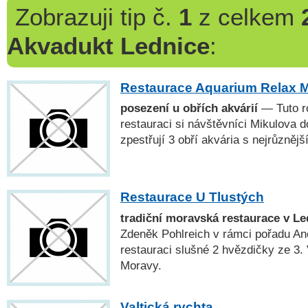
Zobrazuji
tip č.
1
z celkem
Akvadukt Lednice
:
Restaurace Aquarium Relax M
posezení u obřích akvárií
— Tuto r
restauraci si návštěvníci Mikulova d
zpestřují 3 obří akvária s nejrůznějš
Restaurace U Tlustých
tradiční moravská restaurace v Le
Zdeněk Pohlreich v rámci pořadu Ano,
restauraci slušné 2 hvězdičky ze 3. Va
Moravy.
Valtická rychta