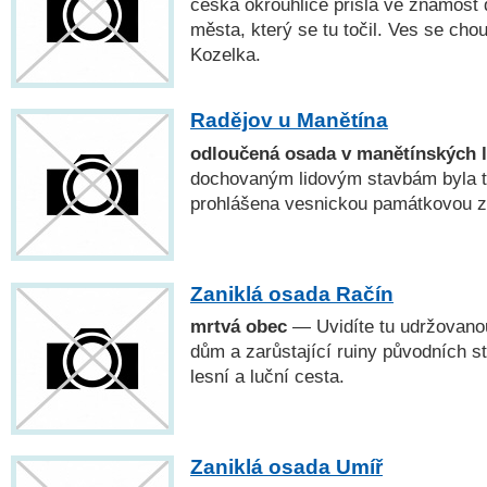
česká okrouhlice přišla ve známost 
města, který se tu točil. Ves se cho
Kozelka.
Radějov u Manětína
odloučená osada v manětínských l
dochovaným lidovým stavbám byla ta
prohlášena vesnickou památkovou z
Zaniklá osada Račín
mrtvá obec
— Uvidíte tu udržovanou
dům a zarůstající ruiny původních 
lesní a luční cesta.
Zaniklá osada Umíř