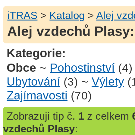
iTRAS
>
Katalog
>
Alej vz
Alej vzdechů Plasy:
Kategorie:
Obce
~
Pohostinství
(4)
Ubytování
~
Výlety
(3)
(
Zajímavosti
(70)
Zobrazuji
tip č.
1
z celkem
vzdechů Plasy
: