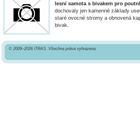
lesní samota s bivakem pro poutn
dochovaly jen kamenné základy usedl
staré ovocné stromy a obnovená kapl
bivak.
© 2009–2026 iTRAS. Všechna práva vyhrazena.