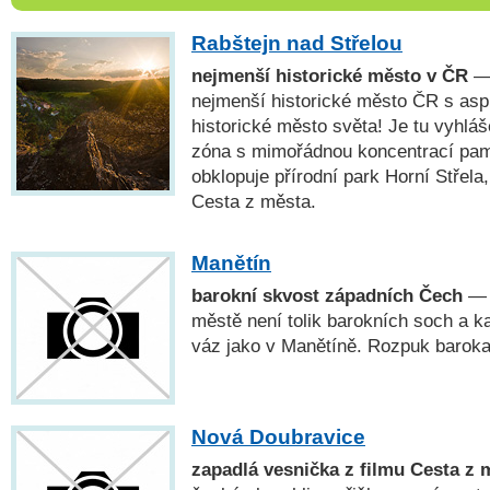
Rabštejn nad Střelou
nejmenší historické město v ČR
— 
nejmenší historické město ČR s asp
historické město světa! Je tu vyhl
zóna s mimořádnou koncentrací pam
obklopuje přírodní park Horní Střela
Cesta z města.
Manětín
barokní skvost západních Čech
— 
městě není tolik barokních soch a
váz jako v Manětíně. Rozpuk baroka t
Nová Doubravice
zapadlá vesnička z filmu Cesta z 