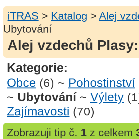
iTRAS
>
Katalog
>
Alej vz
Ubytování
Alej vzdechů Plasy:
Kategorie:
Obce
~
Pohostinství
(6)
~
Ubytování
~
Výlety
(1
Zajímavosti
(70)
Zobrazuji
tip č.
1
z celkem