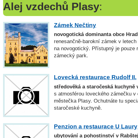
Alej vzdechů Plasy
:
Zámek Nečtiny
novogotická dominanta obce Hrad
renesančně-barokní zámek v letech
na novogotický. Přístupný je pouze r
zámecký park.
Lovecká restaurace Rudolf II.
středověká a staročeská kuchyně 
s atmosférou loveckého zámečku v 
městečka Plasy. Ochutnáte tu specia
staročeské kuchyně.
Penzion a restaurace U Laury
ubytování a pohostinství v Rabšte