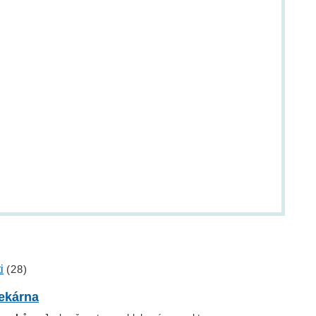
i
(28)
ekárna