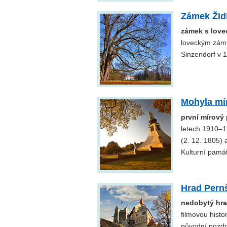
Zámek Žid
zámek s love
loveckým zámků
Sinzendorf v 18
Mohyla mí
první mírový
letech 1910–1
(2. 12. 1805)
Kulturní pamá
Hrad Pern
nedobytý hr
filmovou histo
původní pozdně