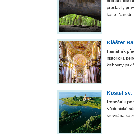
sídliště lovc
proslavily pra
koně. Národní
Klášter Ra
Památník pís
historická ben
knihovny pak č
Kostel sv.
trosečník po
Věstonické ná
srovnána se z