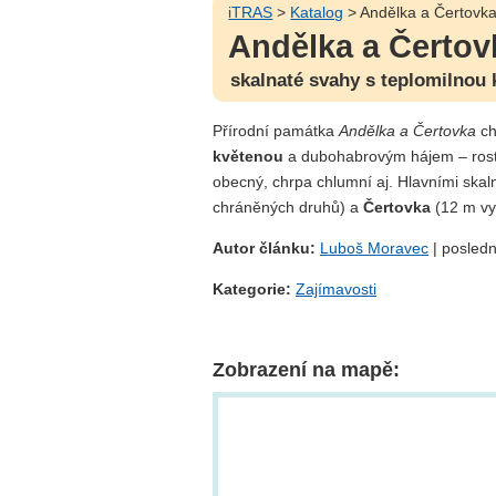
iTRAS
>
Katalog
> Andělka a Čertovk
Andělka a Čertov
skalnaté svahy s teplomilnou
Přírodní památka
Andělka a Čertovka
ch
květenou
a dubohabrovým hájem – roste
obecný, chrpa chlumní aj. Hlavními skal
chráněných druhů) a
Čertovka
(12 m vy
Autor článku:
Luboš Moravec
| posledn
Kategorie:
Zajímavosti
Zobrazení na mapě: