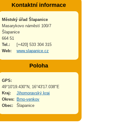
Kontaktní informace
Městský úřad Šlapanice
Masarykovo náměstí 100/7
Šlapanice
664 51
Tel.:
[+420] 533 304 315
Web:
www.slapanice.cz
Poloha
GPS:
49°10'19.430"N, 16°43'17.038"E
Kraj:
Jihomoravský kraj
Okres:
Brno-venkov
Obec:
Šlapanice