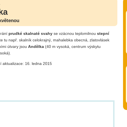
a
ka
 květenou
rání
prudké skalnaté svahy
se vzácnou teplomilnou
stepní
 tu např. skalník celokrajný, mahalebka obecná, zlatovlásek
ními útvary jsou
Andělka
(40 m vysoká, centrum výskytu
soká).
í aktualizace: 16. ledna 2015