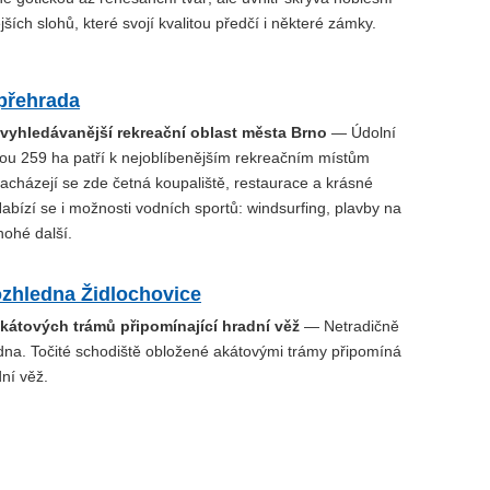
jších slohů, které svojí kvalitou předčí i některé zámky.
přehrada
jvyhledávanější rekreační oblast města Brno
— Údolní
hou 259 ha patří k nejoblíbenějším rekreačním místům
acházejí se zde četná koupaliště, restaurace a krásné
 Nabízí se i možnosti vodních sportů: windsurfing, plavby na
nohé další.
ozhledna Židlochovice
akátových trámů připomínající hradní věž
— Netradičně
dna. Točité schodiště obložené akátovými trámy připomíná
ní věž.