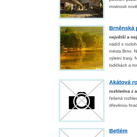
místnosti nově
Brněnská 
největší a ne
nádrž s rozlo
města Brno. N
výletní trasy.
lodičkách a m
Akátová r
rozhledna z 
řešená rozhle
dřevěnou hrad
Betlém