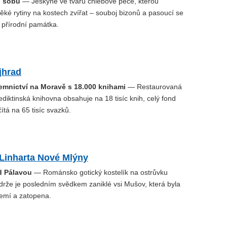
ů sobů
— Jeskyně ve tvaru chlebové pece, kterou
věké rytiny na kostech zvířat – souboj bizonů a pasoucí se
 přírodní památka.
jhrad
emnictví na Moravě s 18.000 knihami
— Restaurovaná
ediktinská knihovna obsahuje na 18 tisíc knih, celý fond
ítá na 65 tisíc svazků.
 Linharta Nové Mlýny
d Pálavou
— Románsko gotický kostelík na ostrůvku
drže je posledním svědkem zaniklé vsi Mušov, která byla
emí a zatopena.