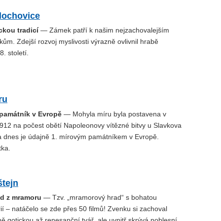
lochovice
ckou tradicí
— Zámek patří k našim nejzachovalejším
m. Zdejší rozvoj myslivosti výrazně ovlivnil hrabě
. století.
ru
 památník v Evropě
— Mohyla míru byla postavena v
912 na počest obětí Napoleonovy vítězné bitvy u Slavkova
 a dnes je údajně 1. mírovým památníkem v Evropě.
tka.
štejn
ad z mramoru
— Tzv. „mramorový hrad“ s bohatou
rií – natáčelo se zde přes 50 filmů! Zvenku si zachoval
 gotickou až renesanční tvář, ale uvnitř skrývá noblesní