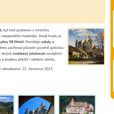
d,
byl totiž postaven z místního
 netypického materiálu. Areál hradu je
ž
přes 50 filmů!
Pernštejn
nikdy v
dnes zachoval původní pozdně gotickou
tř skrývá
noblesní místnosti
novějších
 a kvalitou předčí i některé zámky.
í aktualizace: 22. července 2013