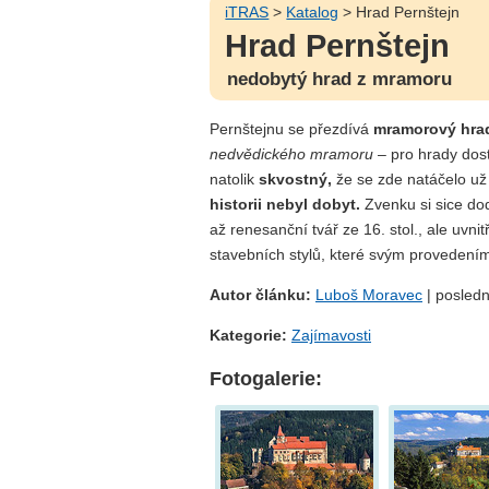
iTRAS
>
Katalog
> Hrad Pernštejn
Hrad Pernštejn
nedobytý hrad z mramoru
Pernštejnu se přezdívá
mramorový hra
nedvědického mramoru
– pro hrady dost
natolik
skvostný,
že se zde natáčelo u
historii nebyl dobyt.
Zvenku si sice do
až renesanční tvář ze 16. stol., ale uvni
stavebních stylů, které svým provedením
Autor článku:
Luboš Moravec
| posledn
Kategorie:
Zajímavosti
Fotogalerie: