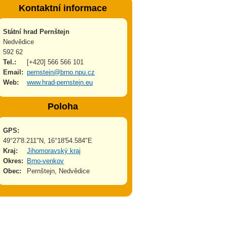
Kontaktní informace
Státní hrad Pernštejn
Nedvědice
592 62
Tel.:
[+420] 566 566 101
Email:
pernstejn@brno.npu.cz
Web:
www.hrad-pernstejn.eu
Poloha
GPS:
49°27'8.211"N, 16°18'54.584"E
Kraj:
Jihomoravský kraj
Okres:
Brno-venkov
Obec:
Pernštejn, Nedvědice