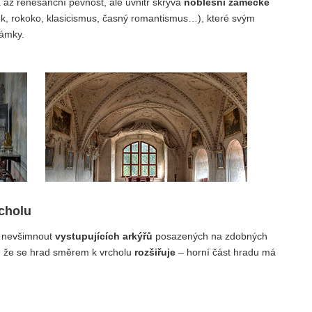
á až renesanční pevnost, ale uvnitř skrývá
noblesní zámecké
ok, rokoko, klasicismus, časný romantismus…), které svým
zámky.
rcholu
ze nevšimnout
vystupujících arkýřů
posazených na zdobných
, že se hrad směrem k vrcholu
rozšiřuje
– horní část hradu má