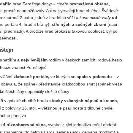
dařilo
hrad
Pernštejn
dobýt – chytře
promyšlená obrana,
o prostě neumožňovaly. Asi nejvytrvaleji hrad obléhali Švédové
en zbořená 2 patra jedné z hradních věží a
kosmetické vady
od
u portálu 4. hradní brány),
střelných a sečných zbraní
(např.
2. předhradí). A protože hrad prokázal takovou odolnost, byl po
pevnosti.
nštejn
ohatším a nejvlivnějším
rodům v českých zemích; rodové heslo
 houževnatost Pernštejnů
zvláštní
zkrácené postele,
ve kterých se
spalo v polosedu
– v
a obávala, že spánek představuje krátkodobou smrt (spánek vleže
aké šlechtičny neponičily složité účesy
átoři v gotické chodbě hradu
stovky vzácných nápisů a kreseb;
z poloviny 16. stol. – většinou je psali hosté z dlouhé chvíle,
omácího panstva
na
4 různobarevná okna,
symbolizující jednotlivá roční období –
nu zbarvenou do fialova (jaro), zelena (léto), červena (podzim) a