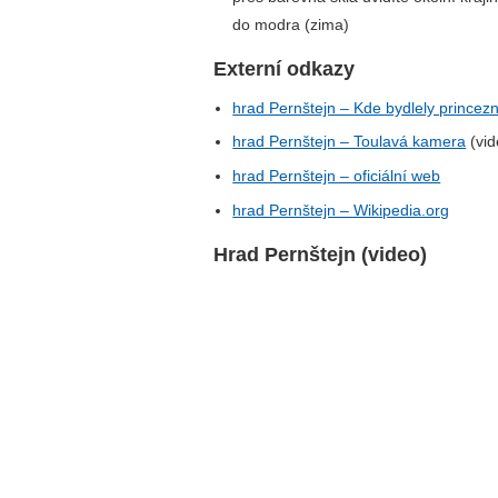
do modra (zima)
Externí odkazy
hrad Pernštejn – Kde bydlely princez
hrad Pernštejn – Toulavá kamera
(vid
hrad Pernštejn – oficiální web
hrad Pernštejn – Wikipedia.org
Hrad Pernštejn (video)