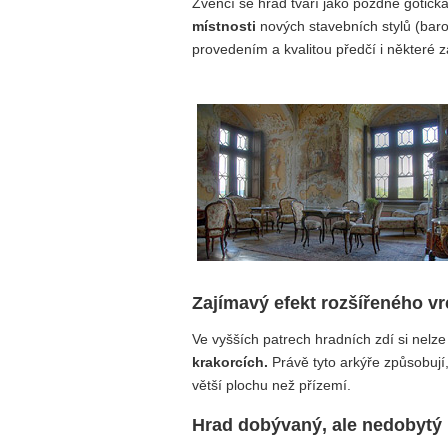
Zvenčí se hrad tváří jako pozdně gotick
místnosti
nových stavebních stylů (bar
provedením a kvalitou předčí i některé 
Zajímavý efekt rozšířeného v
Ve vyšších patrech hradních zdí si nel
krakorcích.
Právě tyto arkýře způsobují
větší plochu než přízemí.
Hrad dobývaný, ale nedobytý