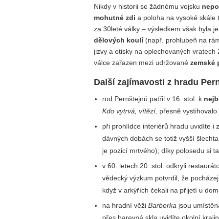
Nikdy v historii se žádnému vojsku
nepo
mohutné zdi
a poloha na vysoké skále t
za 30leté války – výsledkem však byla j
dělových koulí
(např. prohlubeň na rám
jizvy a otisky na oplechovaných vratech 
válce zařazen mezi udržované
zemské 
Další zajímavosti z hradu Per
rod Pernštejnů patřil v 16. stol. k
nejb
Kdo vytrvá, vítězí,
přesně vystihovalo
při prohlídce interiérů hradu uvidíte i 
dávných dobách se totiž vyšší šlecht
je pozicí mrtvého); díky polosedu si t
v 60. letech 20. stol. odkryli restaur
vědecký výzkum potvrdil, že pocházejí 
když v arkýřích čekali na přijetí u d
na hradní věži
Barborka
jsou umístě
přes barevná skla uvidíte okolní kraji