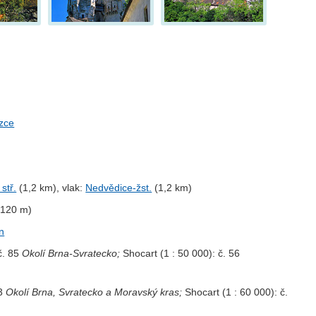
ezce
stř.
(1,2 km), vlak:
Nedvědice-žst.
(1,2 km)
120 m)
n
č. 85
Okolí Brna-Svratecko;
Shocart (1 : 50 000): č. 56
23
Okolí Brna, Svratecko a Moravský kras;
Shocart (1 : 60 000): č.