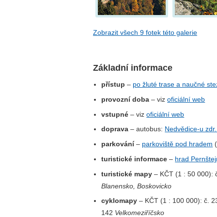
Zobrazit všech 9 fotek této galerie
Základní informace
přístup
–
po žluté trase a naučné st
provozní doba
– viz
oficiální web
vstupné
– viz
oficiální web
doprava
– autobus:
Nedvědice-u zdr. 
parkování
–
parkoviště pod hradem
(
turistické informace
–
hrad Pernštej
turistické mapy
– KČT (1 : 50 000): 
Blanensko, Boskovicko
cyklomapy
– KČT (1 : 100 000): č. 
142
Velkomeziříčsko