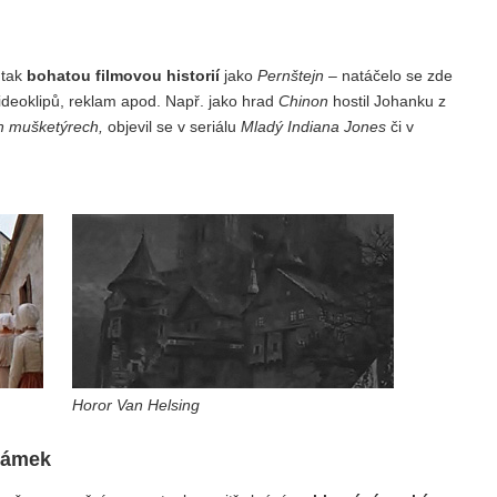
 tak
bohatou filmovou historií
jako
Pernštejn
– natáčelo se zde
videoklipů, reklam apod. Např. jako hrad
Chinon
hostil Johanku z
h mušketýrech,
objevil se v seriálu
Mladý Indiana Jones
či v
Horor Van Helsing
zámek