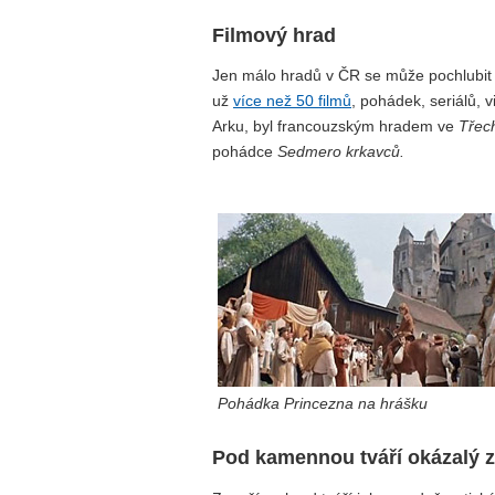
Filmový hrad
Jen málo hradů v ČR se může pochlubit
už
více než 50 filmů
, pohádek, seriálů, 
Arku, byl francouzským hradem ve
Třec
pohádce
Sedmero krkavců.
Pohádka Princezna na hrášku
Pod kamennou tváří okázalý 