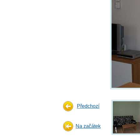
Předchozí
Na začátek