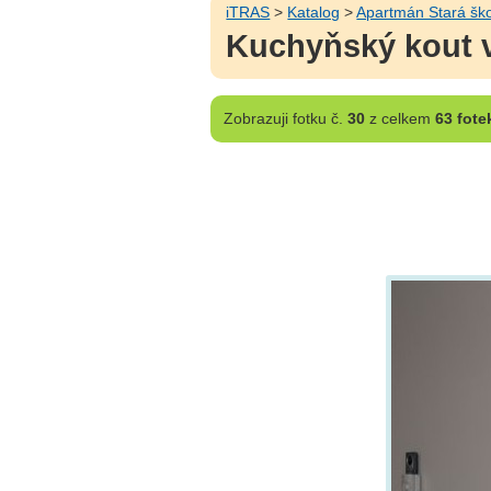
iTRAS
>
Katalog
>
Apartmán Stará šk
Kuchyňský kout v
Zobrazuji
fotku č.
30
z celkem
63 fote