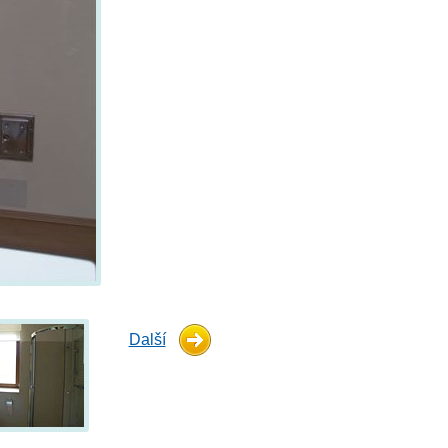
Další