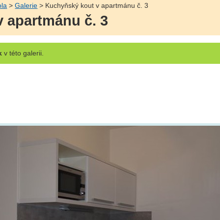
ola
>
Galerie
> Kuchyňský kout v apartmánu č. 3
 apartmánu č. 3
k
v této galerii.