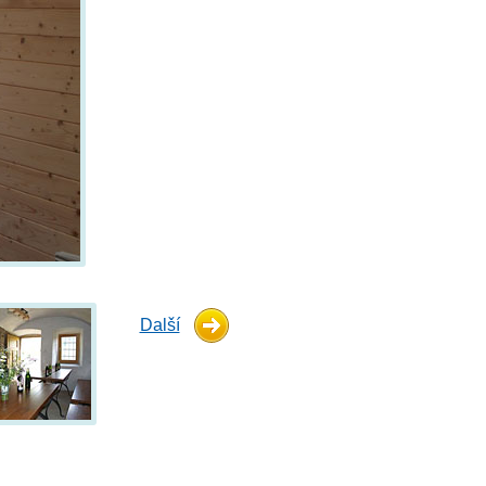
Další