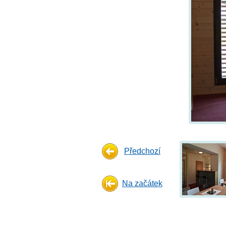
Předchozí
Na začátek