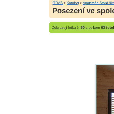
iTRAS
>
Katalog
>
Apartmán Stará šk
Posezení ve spol
Zobrazuji
fotku č.
60
z celkem
63 fote