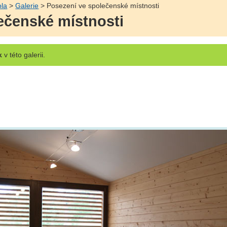
ola
>
Galerie
> Posezení ve společenské místnosti
ečenské místnosti
k
v této galerii.