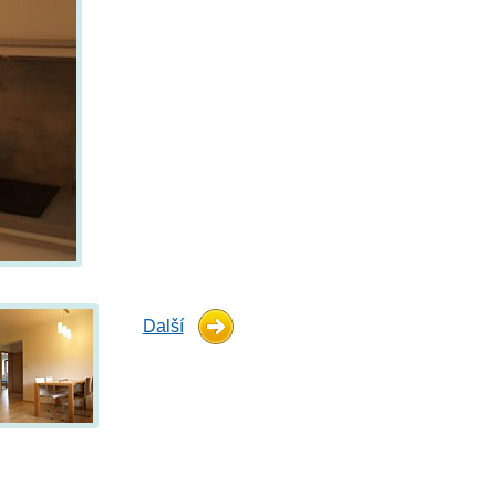
Další