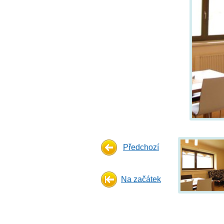
Předchozí
Na začátek