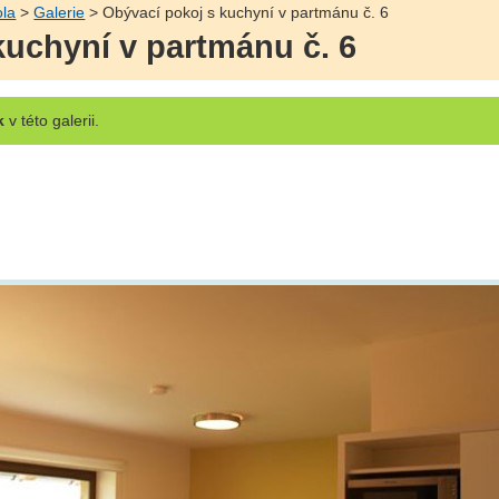
ola
>
Galerie
> Obývací pokoj s kuchyní v partmánu č. 6
kuchyní v partmánu č. 6
k
v této galerii.