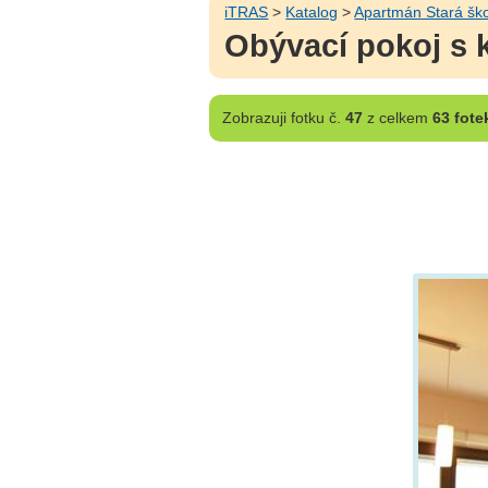
iTRAS
>
Katalog
>
Apartmán Stará šk
Obývací pokoj s 
Zobrazuji
fotku č.
47
z celkem
63 fote