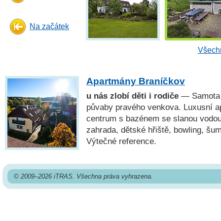
Na začátek
Všechn
Apartmány Braníčkov
u nás zlobí děti i rodiče
— Samota n
půvaby pravého venkova. Luxusní a
centrum s bazénem se slanou vodou, 
zahrada, dětské hřiště, bowling, šu
Výtečné reference.
© 2009–2026 iTRAS. Všechna práva vyhrazena.