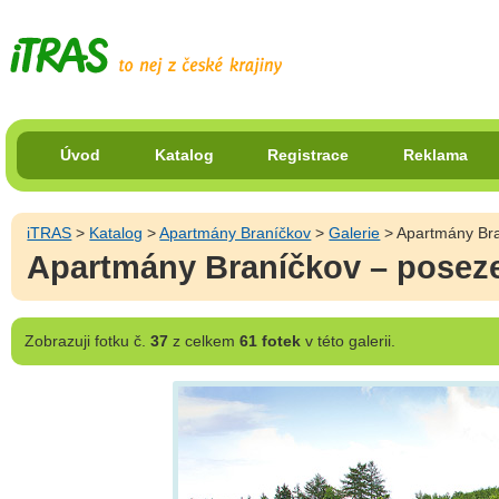
Úvod
Katalog
Registrace
Reklama
iTRAS
>
Katalog
>
Apartmány Braníčkov
>
Galerie
> Apartmány Bra
Apartmány Braníčkov – poseze
Zobrazuji
fotku č.
37
z celkem
61 fotek
v této galerii.