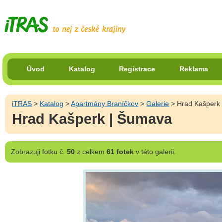
Úvod
Katalog
Registrace
Reklama
iTRAS
>
Katalog
>
Apartmány Braníčkov
>
Galerie
> Hrad Kašperk
Hrad Kašperk | Šumava
Zobrazuji
fotku č.
50
z celkem
61 fotek
v této galerii.