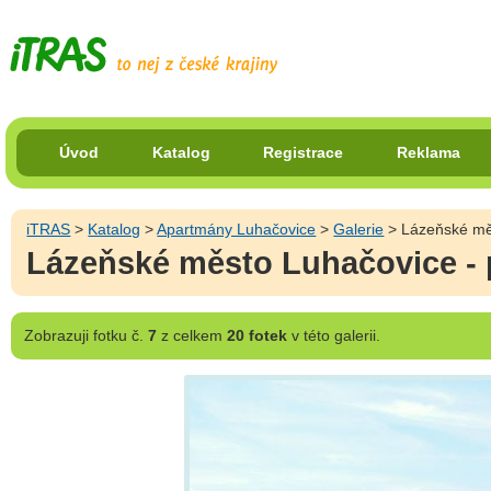
Úvod
Katalog
Registrace
Reklama
iTRAS
>
Katalog
>
Apartmány Luhačovice
>
Galerie
> Lázeňské mě
Lázeňské město Luhačovice - 
Zobrazuji
fotku č.
7
z celkem
20 fotek
v této galerii.