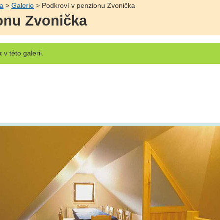
ka
>
Galerie
> Podkroví v penzionu Zvonička
onu Zvonička
k
v této galerii.