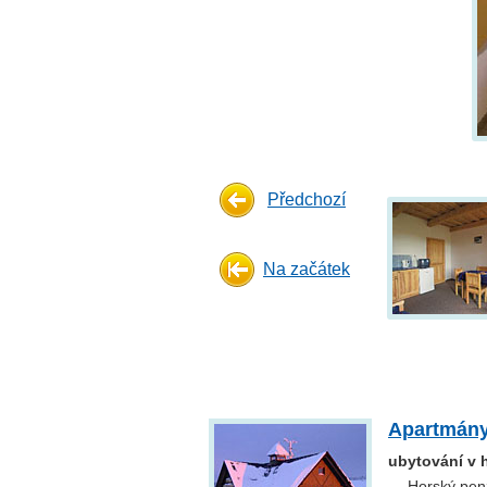
Předchozí
Na začátek
Apartmány
ubytování v 
— Horský penz