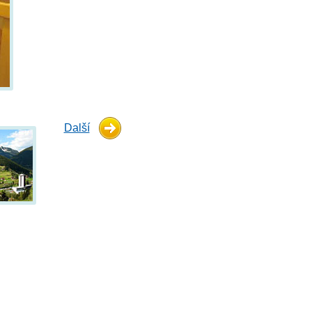
Další