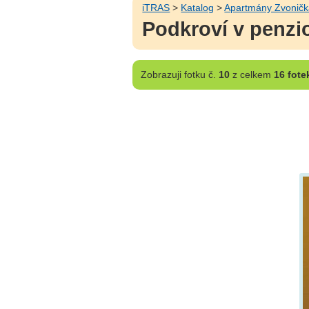
iTRAS
>
Katalog
>
Apartmány Zvonič
Podkroví v penzi
Zobrazuji
fotku č.
10
z celkem
16 fote