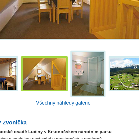
Všechny náhledy galerie
 Zvonička
horské osadě Lučiny v Krkonošském národním parku
ion s nabídkou ubytování v prostorných a moderně