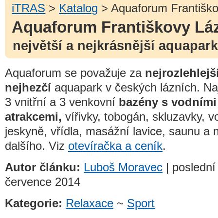
iTRAS
>
Katalog
> Aquaforum Františk
Aquaforum Františkovy Lá
největší a nejkrásnější aquapark
Aquaforum se považuje za
nejrozlehlejš
nejhezčí
aquapark v českých lázních. Na
3 vnitřní a 3 venkovní
bazény s vodními
atrakcemi,
vířivky, tobogán, skluzavky, v
jeskyně, vřídla, masážní lavice, saunu a
dalšího. Viz
otevíračka a ceník
.
Autor článku:
Luboš Moravec
| poslední
července 2014
Kategorie:
Relaxace
~
Sport