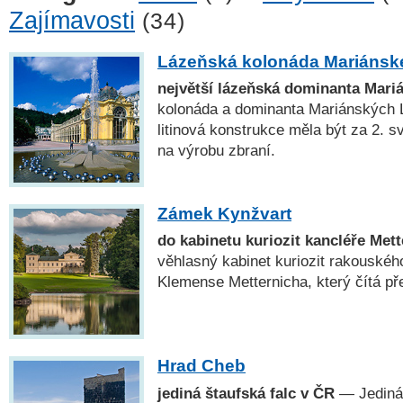
Zajímavosti
(34)
Lázeňská kolonáda Mariánsk
největší lázeňská dominanta Mari
kolonáda a dominanta Mariánských Lá
litinová konstrukce měla být za 2. 
na výrobu zbraní.
Zámek Kynžvart
do kabinetu kuriozit kancléře Met
věhlasný kabinet kuriozit rakouskéh
Klemense Metternicha, který čítá př
Hrad Cheb
jediná štaufská falc v ČR
— Jediná 