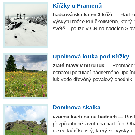
Křížky u Pramenů
hadcová skalka se 3 kříži
— Hadcový
výskytu rožce kuřičkolistého, který 
světě – pouze v ČR na hadcích Sla
Upolínová louka pod Křížky
zlaté hlavy v nitru luk
— Podmáčené
bohatou populací nádherného upolín
luk vede dřevěný povalový chodník.
Dominova skalka
vzácná květena na hadcích
— Rosto
přizpůsobené životu na hadcích. Ob
rožec kuřičkolistý, který se vyskyt