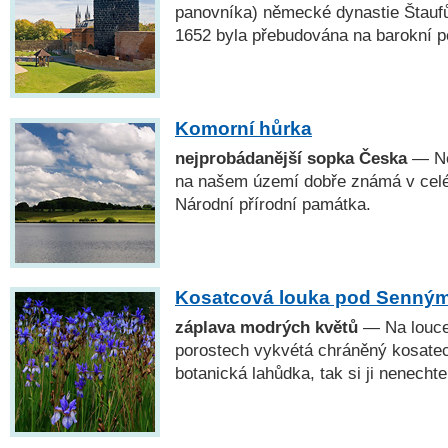
panovníka) německé dynastie Štauf
1652 byla přebudována na barokní p
Komorní hůrka
nejprobádanější sopka Česka
— Ne
na našem území dobře známá v cel
Národní přírodní památka.
Kosatcová louka pod Senný
záplava modrých květů
— Na louce
porostech vykvétá chráněný kosatec 
botanická lahůdka, tak si ji nenechte