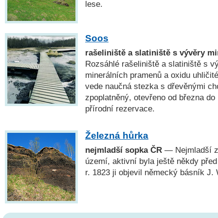
lese.
Soos
rašeliniště a slatiniště s vývěry 
Rozsáhlé rašeliniště a slatiniště s 
minerálních pramenů a oxidu uhličit
vede naučná stezka s dřevěnými cho
zpoplatněný, otevřeno od března do 
přírodní rezervace.
Železná hůrka
nejmladší sopka ČR
— Nejmladší 
území, aktivní byla ještě někdy před
r. 1823 ji objevil německý básník J.