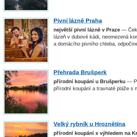
Pivní lázně Praha
největší pivní lázně v Praze
— Čeká
lázeň v dubové kádi, neomezená ko
a domácího pivního chleba, odpočine
Přehrada Brušperk
přírodní koupání u Brušperku
— Př
přírodní koupání a travnaté pláže s
Velký rybník u Hroznětína
přírodní koupání s výhledem na K