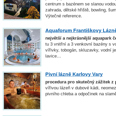
centrum s bazénem se slanou vodou, 
zahrada, dětské hřiště, bowling, šu
Výtečné reference.
Aquaforum Františkovy Lázn
největší a nejkrásnější aquapark č
tu 3 vnitřní a 3 venkovní bazény s 
vířivky, tobogán, skluzavky, vodní j
lavice…
Pivní lázně Karlovy Vary
procedura pro skutečný zážitek z 
vířivou lázeň v dubové kádi, neome
pivního chleba a odpočinek na slamě