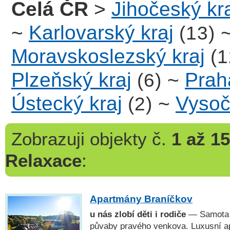
Celá ČR
>
Jihočeský kr
~
Karlovarský kraj
(13)
Moravskoslezský kraj
(1
Plzeňský kraj
~
Prah
(6)
Ústecký kraj
~
Vysoč
(2)
Zobrazuji
objekty č.
1 až 15
Relaxace
:
Apartmány Braníčkov
u nás zlobí děti i rodiče
— Samota n
půvaby pravého venkova. Luxusní a