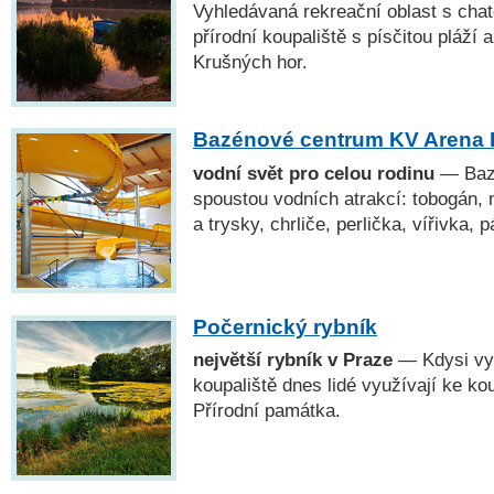
Vyhledávaná rekreační oblast s cha
přírodní koupaliště s písčitou pláží
Krušných hor.
Bazénové centrum KV Arena 
vodní svět pro celou rodinu
— Baz
spoustou vodních atrakcí: tobogán,
a trysky, chrliče, perlička, vířivka, p
Počernický rybník
největší rybník v Praze
— Kdysi vyh
koupaliště dnes lidé využívají ke ko
Přírodní památka.