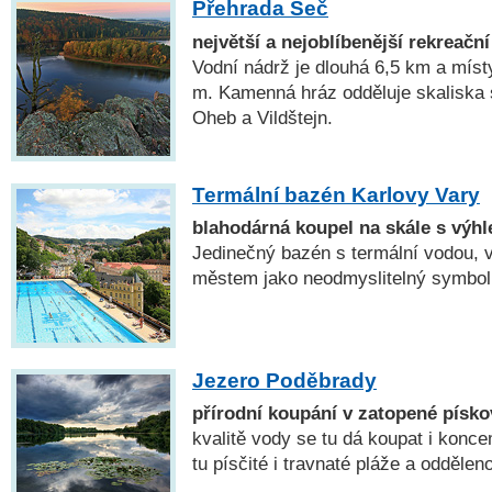
Přehrada Seč
největší a nejoblíbenější rekreačn
Vodní nádrž je dlouhá 6,5 km a míst
m. Kamenná hráz odděluje skaliska 
Oheb a Vildštejn.
Termální bazén Karlovy Vary
blahodárná koupel na skále s výh
Jedinečný bazén s termální vodou, 
městem jako neodmyslitelný symbol
Jezero Poděbrady
přírodní koupání v zatopené písk
kvalitě vody se tu dá koupat i konce
tu písčité i travnaté pláže a oddělen