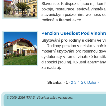
Slavonice. K dispozici jsou mj. komf
pokoje, restaurace, stylová vinoték
slavonickým podzemím, wellness ce
rodinné a firemní akce.
Penzion Usedlost Pod vinohr
ubytování pro rodiny s dětmi ve v
— Rodinný penzion v selsko-vinařsk
moderní ubytování pro rodinnou dovo
cykloturisty v rámci vinařské turistik
dispozici jsou mj. luxusní apartmány
zahrada aj.
Stránka:
- 1 -
2
3
4
5
6
Další >
© 2009–2026 iTRAS. Všechna práva vyhrazena.