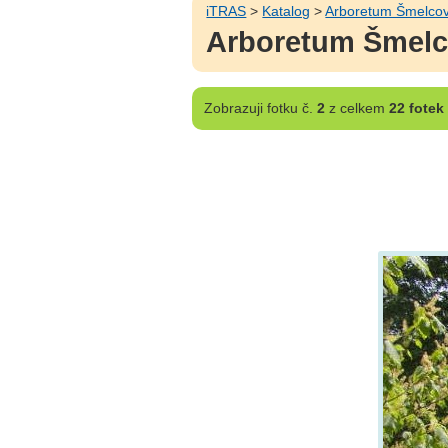
iTRAS
>
Katalog
>
Arboretum Šmelco
Arboretum Šmelco
Zobrazuji
fotku č.
2
z celkem
22 fotek