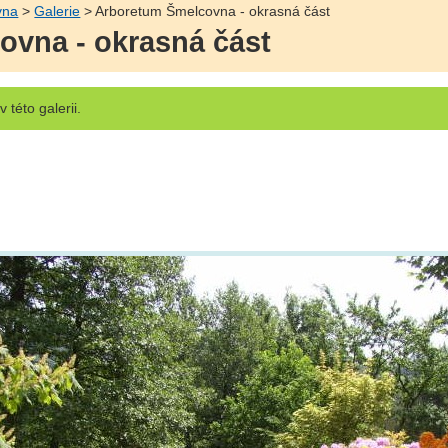
vna
>
Galerie
> Arboretum Šmelcovna - okrasná část
vna - okrasná část
v této galerii.