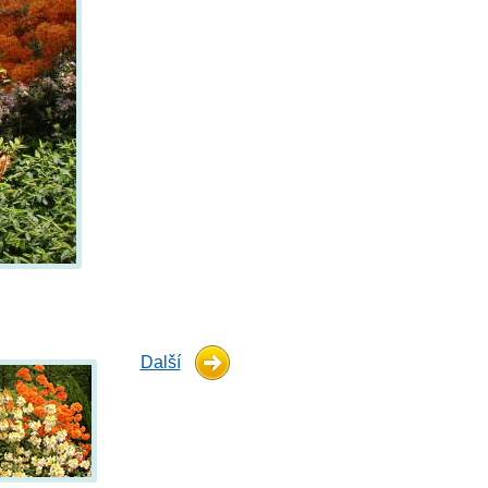
Další