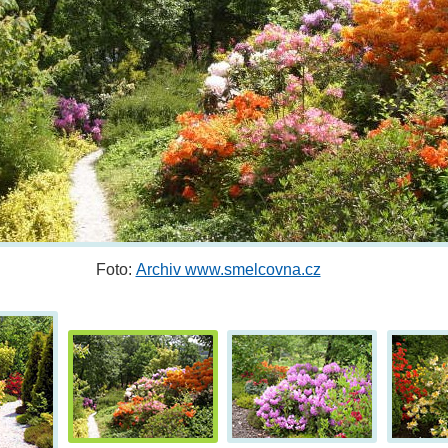
Foto:
Archiv www.smelcovna.cz