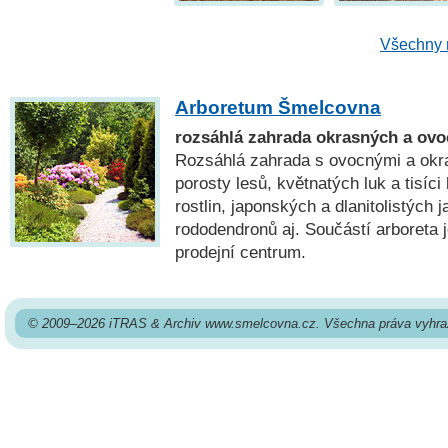
Všechny 
Arboretum Šmelcovna
rozsáhlá zahrada okrasných a ovo
Rozsáhlá zahrada s ovocnými a okr
porosty lesů, květnatých luk a tisíci
rostlin, japonských a dlanitolistých j
rododendronů aj. Součástí arboreta 
prodejní centrum.
© 2009–2026 iTRAS & Archiv www.smelcovna.cz. Všechna práva vyhra