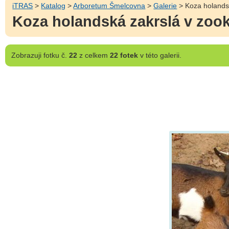
iTRAS
>
Katalog
>
Arboretum Šmelcovna
>
Galerie
> Koza holands
Koza holandská zakrslá v zoo
Zobrazuji
fotku č.
22
z celkem
22 fotek
v této galerii.