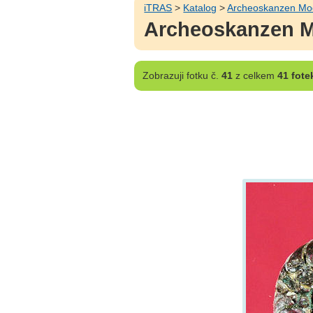
iTRAS
>
Katalog
>
Archeoskanzen Mo
Archeoskanzen Mo
Zobrazuji
fotku č.
41
z celkem
41 fote