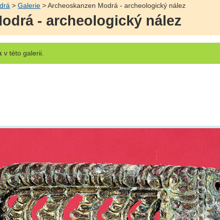
drá
>
Galerie
> Archeoskanzen Modrá - archeologický nález
drá - archeologický nález
k
v této galerii.