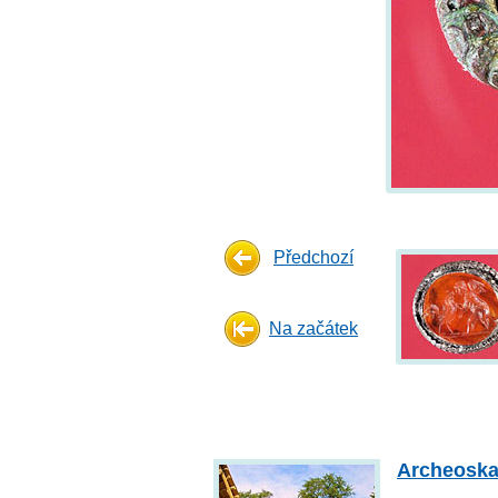
Předchozí
Na začátek
Archeoska