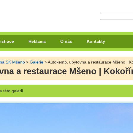
istrace
Reklama
O nás
Kontakty
vna SK Mšeno
>
Galerie
> Autokemp, ubytovna a restaurace Mšeno | K
na a restaurace Mšeno | Kokoř
v této galerii.