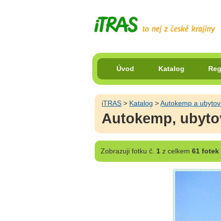
Úvod
Katalog
Reg
iTRAS
>
Katalog
>
Autokemp a ubyto
Autokemp, ubytov
Zobrazuji
fotku č.
1
z celkem
61 fotek