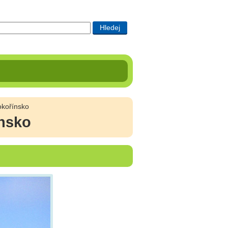
okořínsko
ínsko