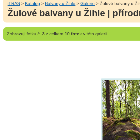
iTRAS
>
Katalog
>
Balvany u Žihle
>
Galerie
> Žulové balvany u Ži
Žulové balvany u Žihle | přír
Zobrazuji
fotku č.
3
z celkem
10 fotek
v této galerii.