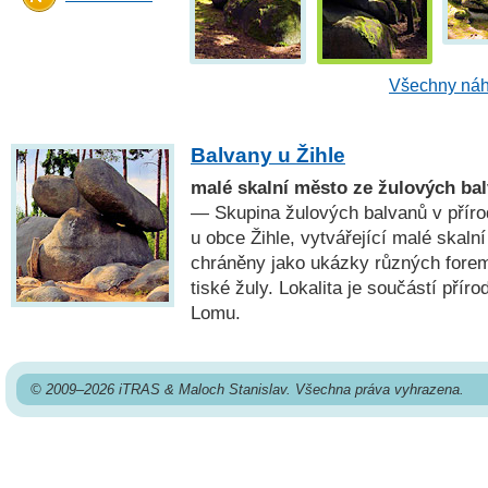
Všechny náh
Balvany u Žihle
malé skalní město ze žulových ba
— Skupina žulových balvanů v příro
u obce Žihle, vytvářející malé skaln
chráněny jako ukázky různých fore
tiské žuly. Lokalita je součástí pří
Lomu.
© 2009–2026 iTRAS & Maloch Stanislav. Všechna práva vyhrazena.