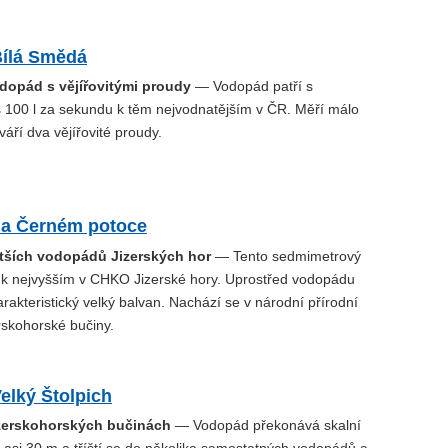
ílá Smědá
odopád s vějířovitými proudy
— Vodopád patří s
 100 l za sekundu k těm nejvodnatějším v ČR. Měří málo
váří dva vějířovité proudy.
a Černém potoce
ětších vodopádů Jizerských hor
— Tento sedmimetrový
 k nejvyšším v CHKO Jizerské hory. Uprostřed vodopádu
arakteristický velký balvan. Nachází se v národní přírodní
rskohorské bučiny.
elký Štolpich
zerskohorských bučinách
— Vodopád překonává skalní
 asi 30 m a tříští se do několika samostatných vodopádů a