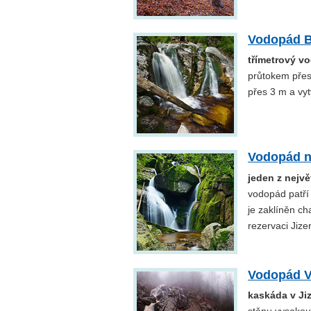
Vodopád B
třímetrový v
průtokem přes
přes 3 m a vyt
Vodopád n
jeden z nejv
vodopád patří
je zaklíněn ch
rezervaci Jize
Vodopád V
kaskáda v Ji
stěnu vysokou