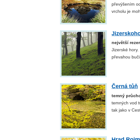
převýšením od
vrcholu je mo
Jizerskoh
největší reze
Jizerské hory.
převahou buči
Černá tůň
temný průcho
temných vod tů
tak jako v Ces
Hrad Roi