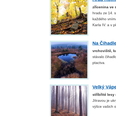
zřícenina ve
hradu ze 14. s
každého vníma
Karla IV. a v 
Na Čihadl
vrchoviště, kd
stávalo čihadl
ptactva.
Velký Váp
stříbřité lesy
Jítravou je uk
výšce vašich 