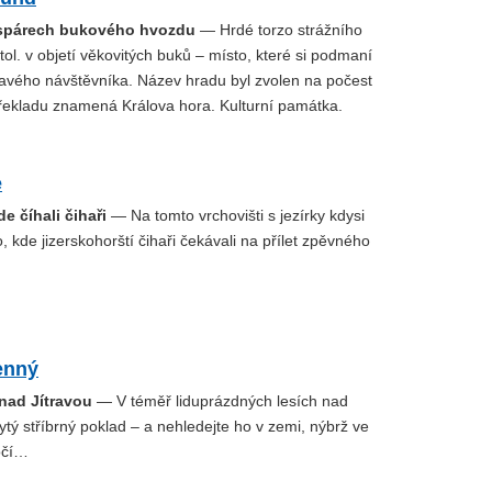
 spárech bukového hvozdu
— Hrdé torzo strážního
tol. v objetí věkovitých buků – místo, které si podmaní
vého návštěvníka. Název hradu byl zvolen na počest
překladu znamená Králova hora. Kulturní památka.
e
e číhali čihaři
— Na tomto vrchovišti s jezírky kdysi
o, kde jizerskohorští čihaři čekávali na přílet zpěvného
enný
 nad Jítravou
— V téměř liduprázdných lesích nad
rytý stříbrný poklad – a nehledejte ho v zemi, nýbrž ve
očí…