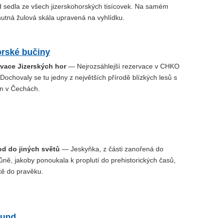
 sedla ze všech jizerskohorských tisícovek. Na samém
hutná žulová skála upravená na vyhlídku.
orské bučiny
rvace Jizerských hor
— Nejrozsáhlejší rezervace v CHKO
 Dochovaly se tu jedny z největších přírodě blízkých lesů s
n v Čechách.
d do jiných světů
— Jeskyňka, z části zanořená do
ně, jakoby ponoukala k proplutí do prehistorických časů,
tě do pravěku.
mund