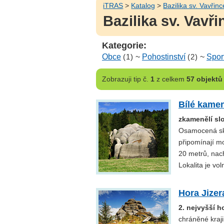
iTRAS
>
Katalog
>
Bazilika sv. Vavřin
Bazilika sv. Vavř
Kategorie:
Obce
(1)
~
Pohostinství
(2)
~
Spor
Zobrazuji
tip č.
1
z celkem
57 objektů
Bílé kame
zkamenělí slo
Osamocená sku
připomínají mo
20 metrů, nach
Lokalita je vo
Hora Jizer
2. nejvyšší h
chráněné kraji