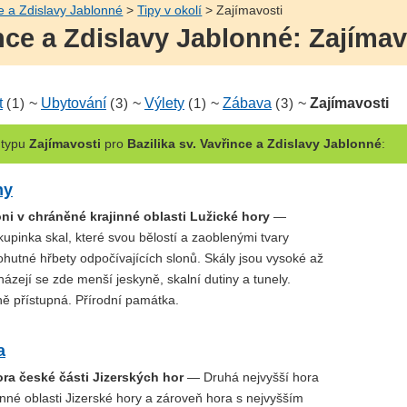
ce a Zdislavy Jablonné
>
Tipy v okolí
> Zajímavosti
ince a Zdislavy Jablonné: Zajímav
t
(1)
~
Ubytování
(3)
~
Výlety
(1)
~
Zábava
(3)
~
Zajímavosti
typu
Zajímavosti
pro
Bazilika sv. Vavřince a Zdislavy Jablonné
:
ny
ni v chráněné krajinné oblasti Lužické hory
—
pinka skal, které svou bělostí a zaoblenými tvary
hutné hřbety odpočívajících slonů. Skály jsou vysoké až
ázejí se zde menší jeskyně, skalní dutiny a tunely.
lně přístupná. Přírodní památka.
a
ora české části Jizerských hor
— Druhá nejvyšší hora
nné oblasti Jizerské hory a zároveň hora s nejvyšším