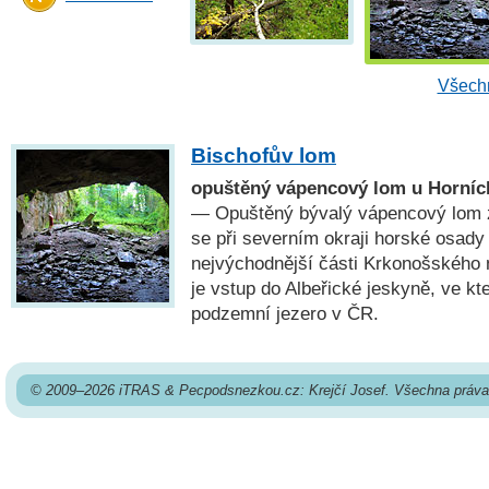
Všechn
Bischofův lom
opuštěný vápencový lom u Horních
— Opuštěný bývalý vápencový lom z 
se při severním okraji horské osady 
nejvýchodnější části Krkonošského 
je vstup do Albeřické jeskyně, ve kt
podzemní jezero v ČR.
© 2009–2026 iTRAS & Pecpodsnezkou.cz: Krejčí Josef. Všechna práva