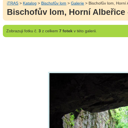
iTRAS
>
Katalog
>
Bischofův lom
>
Galerie
> Bischofův lom, Horní A
Bischofův lom, Horní Albeřice 
Zobrazuji
fotku č.
3
z celkem
7 fotek
v této galerii.