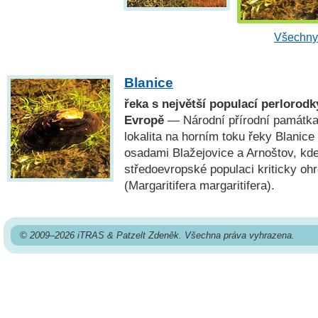
Všechny 
Blanice
řeka s největší populací perlorodky
Evropě
— Národní přírodní památk
lokalita na horním toku řeky Blanic
osadami Blažejovice a Arnoštov, kde 
středoevropské populaci kriticky oh
(Margaritifera margaritifera).
© 2009–2026 iTRAS & Patzelt Zdeněk. Všechna práva vyhrazena.