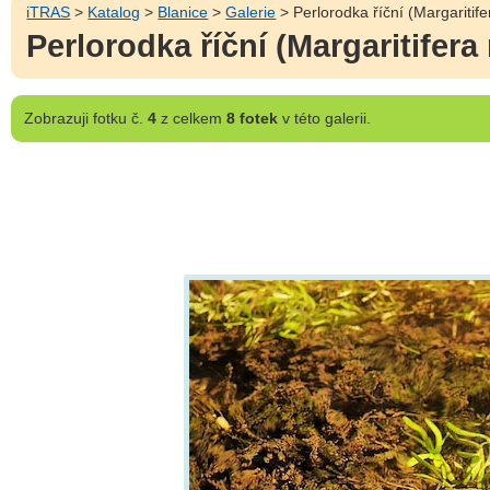
iTRAS
>
Katalog
>
Blanice
>
Galerie
> Perlorodka říční (Margaritife
Perlorodka říční (Margaritifera
Zobrazuji
fotku č.
4
z celkem
8 fotek
v této galerii.