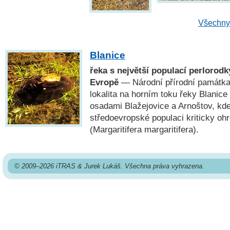
Všechny 
Blanice
řeka s největší populací perlorodky
Evropě
— Národní přírodní památk
lokalita na horním toku řeky Blanic
osadami Blažejovice a Arnoštov, kde 
středoevropské populaci kriticky oh
(Margaritifera margaritifera).
© 2009–2026 iTRAS & Jurek Lukáš. Všechna práva vyhrazena.