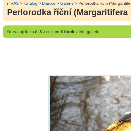
iTRAS
>
Katalog
>
Blanice
>
Galerie
> Perlorodka říční (Margaritife
Perlorodka říční (Margaritifera
Zobrazuji
fotku č.
8
z celkem
8 fotek
v této galerii.