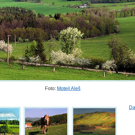
Foto:
Motejl Aleš
Da