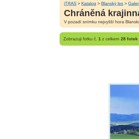
iTRAS
>
Katalog
>
Blanský les
>
Galer
Chráněná krajinn
V pozadí snímku nejvyšší hora Blanské
Zobrazuji
fotku č.
1
z celkem
28 fotek