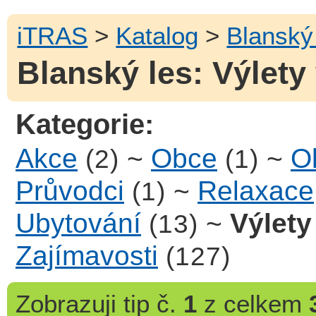
iTRAS
>
Katalog
>
Blanský
Blanský les: Výlety 
Kategorie:
Akce
~
Obce
~
Ob
(2)
(1)
Průvodci
~
Relaxace
(1)
Ubytování
~
Výlety
(13)
Zajímavosti
(127)
Zobrazuji
tip č.
1
z celkem