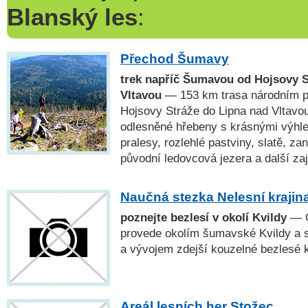
Blanský les
:
Přechod Šumavy
trek napříč Šumavou od Hojsovy S
Vltavou
— 153 km trasa národním 
Hojsovy Stráže do Lipna nad Vltavou
odlesněné hřebeny s krásnými výhl
pralesy, rozlehlé pastviny, slatě, za
původní ledovcová jezera a další za
Naučná stezka Nelesní krajin
poznejte bezlesí v okolí Kvildy
— O
provede okolím šumavské Kvildy a 
a vývojem zdejší kouzelné bezlesé k
Areál lesních her Stožec