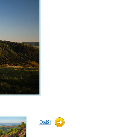
Další