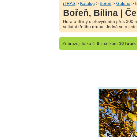
iTRAS
>
Katalog
>
Bořeň
>
Galerie
> B
Bořeň, Bílina | Č
Hora u Bíliny s převýšením přes 300 m
setkání třetího druhu. Jedná se o jed
Zobrazuji
fotku č.
9
z celkem
10 fotek