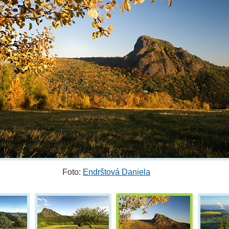
Foto:
Endrštová Daniela