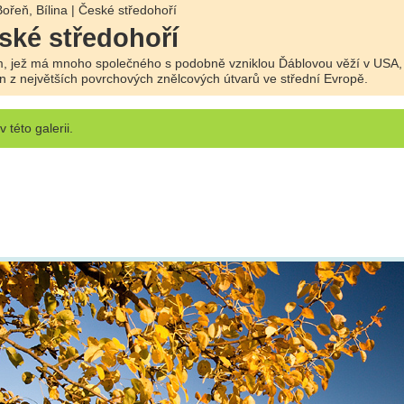
ořeň, Bílina | České středohoří
eské středohoří
, jež má mnoho společného s podobně vzniklou Ďáblovou věží v USA, kt
en z největších povrchových znělcových útvarů ve střední Evropě.
v této galerii.