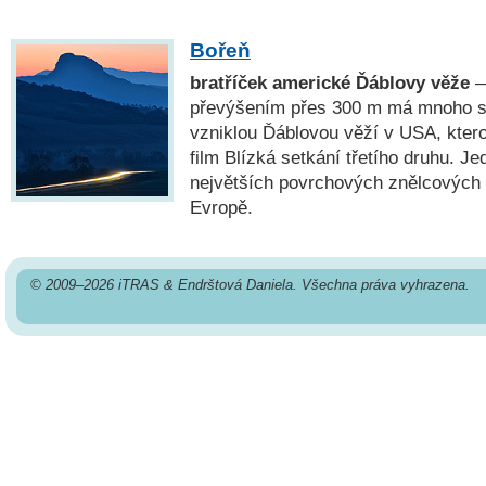
Bořeň
bratříček americké Ďáblovy věže
—
převýšením přes 300 m má mnoho s
vzniklou Ďáblovou věží v USA, ktero
film Blízká setkání třetího druhu. Je
největších povrchových znělcových 
Evropě.
© 2009–2026 iTRAS & Endrštová Daniela. Všechna práva vyhrazena.