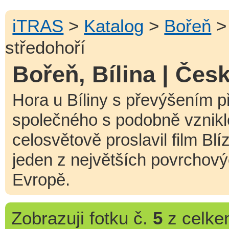
iTRAS
>
Katalog
>
Bořeň
středohoří
Bořeň, Bílina | Čes
Hora u Bíliny s převýšením 
společného s podobně vznikl
celosvětově proslavil film Blí
jeden z největších povrchový
Evropě.
Zobrazuji
fotku č.
5
z celk