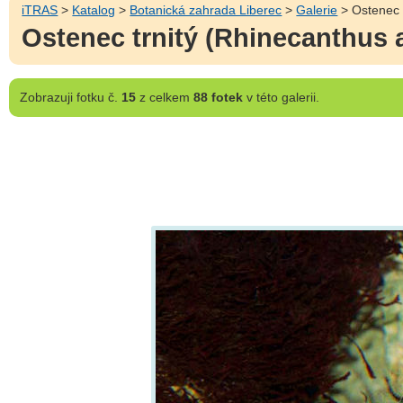
iTRAS
>
Katalog
>
Botanická zahrada Liberec
>
Galerie
> Ostenec t
Ostenec trnitý (Rhinecanthus 
Zobrazuji
fotku č.
15
z celkem
88 fotek
v této galerii.