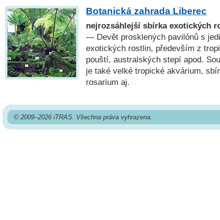
Botanická zahrada Liberec
nejrozsáhlejší sbírka exotických r
— Devět prosklených pavilónů s je
exotických rostlin, především z trop
pouští, australských stepí apod. So
je také velké tropické akvárium, sbí
rosarium aj.
© 2009–2026 iTRAS. Všechna práva vyhrazena.