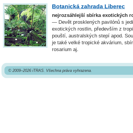
Botanická zahrada Liberec
nejrozsáhlejší sbírka exotických r
— Devět prosklených pavilónů s je
exotických rostlin, především z trop
pouští, australských stepí apod. So
je také velké tropické akvárium, sbí
rosarium aj.
© 2009–2026 iTRAS. Všechna práva vyhrazena.