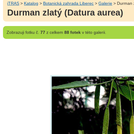
iTRAS
>
Katalog
>
Botanická zahrada Liberec
>
Galerie
> Durman z
Durman zlatý (Datura aurea)
Zobrazuji
fotku č.
77
z celkem
88 fotek
v této galerii.