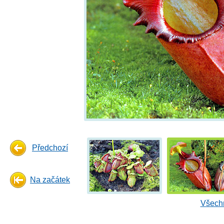
Předchozí
Na začátek
Všechn