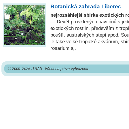
Botanická zahrada Liberec
nejrozsáhlejší sbírka exotických r
— Devět prosklených pavilónů s je
exotických rostlin, především z trop
pouští, australských stepí apod. So
je také velké tropické akvárium, sbí
rosarium aj.
© 2009–2026 iTRAS. Všechna práva vyhrazena.