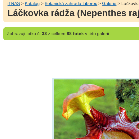
iTRAS
>
Katalog
>
Botanická zahrada Liberec
>
Galerie
> Láčkovka
Láčkovka rádža (Nepenthes ra
Zobrazuji
fotku č.
33
z celkem
88 fotek
v této galerii.