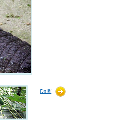
Další