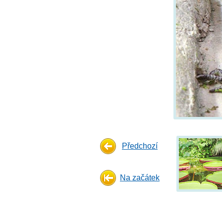
Předchozí
Na začátek