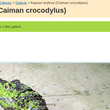
 Liberec
>
Galerie
> Kajman brýlový (Caiman crocodylus)
Caiman crocodylus)
k
v této galerii.