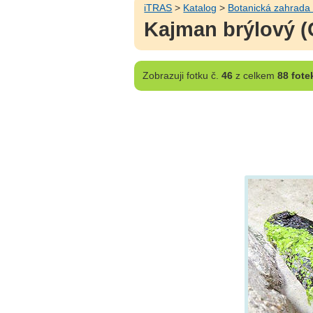
iTRAS
>
Katalog
>
Botanická zahrada
Kajman brýlový (
Zobrazuji
fotku č.
46
z celkem
88 fote