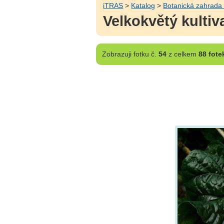
iTRAS
>
Katalog
>
Botanická zahrada
Velkokvětý kultiv
Zobrazuji
fotku č.
54
z celkem
88 fote