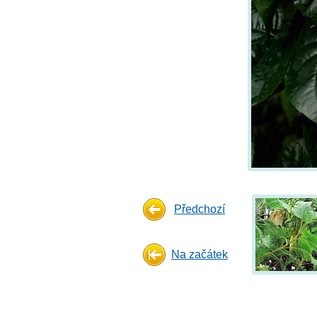
Předchozí
Na začátek