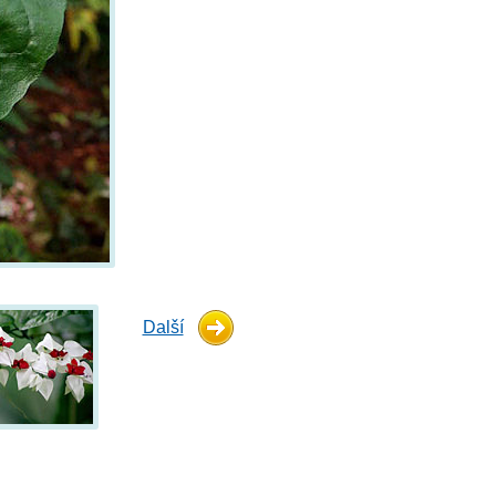
Další