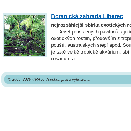
Botanická zahrada Liberec
nejrozsáhlejší sbírka exotických r
— Devět prosklených pavilónů s je
exotických rostlin, především z trop
pouští, australských stepí apod. So
je také velké tropické akvárium, sbí
rosarium aj.
© 2009–2026 iTRAS. Všechna práva vyhrazena.