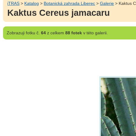
iTRAS
>
Katalog
>
Botanická zahrada Liberec
>
Galerie
> Kaktus C
Kaktus Cereus jamacaru
Zobrazuji
fotku č.
64
z celkem
88 fotek
v této galerii.