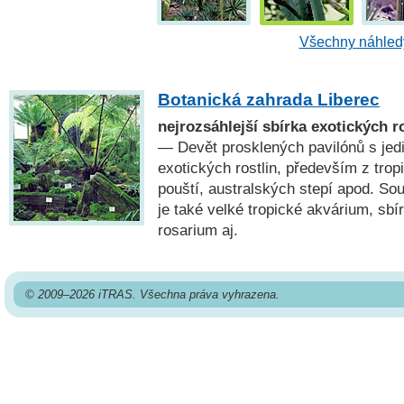
Všechny náhledy
Botanická zahrada Liberec
nejrozsáhlejší sbírka exotických r
— Devět prosklených pavilónů s je
exotických rostlin, především z trop
pouští, australských stepí apod. So
je také velké tropické akvárium, sbí
rosarium aj.
© 2009–2026 iTRAS. Všechna práva vyhrazena.