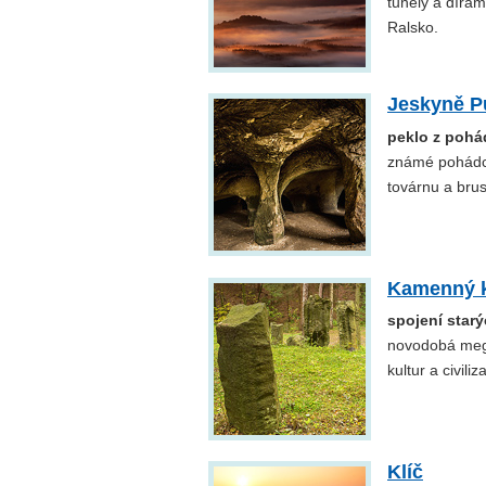
tunely a díram
Ralsko.
Jeskyně P
peklo z pohád
známé pohádce 
továrnu a brus
Kamenný 
spojení starý
novodobá mega
kultur a civiliza
Klíč