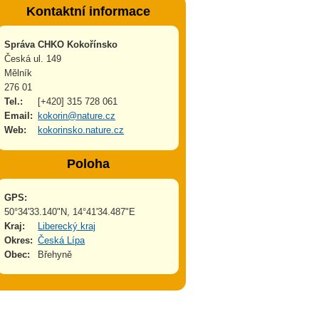
Kontaktní informace
Správa CHKO Kokořínsko
Česká ul. 149
Mělník
276 01
Tel.:
[+420] 315 728 061
Email:
kokorin@nature.cz
Web:
kokorinsko.nature.cz
Poloha
GPS:
50°34'33.140"N, 14°41'34.487"E
Kraj:
Liberecký kraj
Okres:
Česká Lípa
Obec:
Břehyně