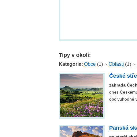
Tipy v okolí:
Kategorie:
Obce
(1)
~
Oblasti
(1)
~
České stř
zahrada Čec
dnes Českému 
obdivuhodné v
Panská sk
nejstarší ch