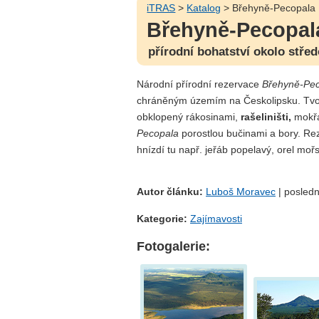
iTRAS
>
Katalog
> Břehyně-Pecopala
Břehyně-Pecopal
přírodní bohatství okolo stře
Národní přírodní rezervace
Břehyně-Pe
chráněným územím na Českolipsku. Tvoř
obklopený rákosinami,
rašeliništi,
mokřa
Pecopala
porostlou bučinami a bory. Re
hnízdí tu např. jeřáb popelavý, orel moř
Autor článku:
Luboš Moravec
| posledn
Kategorie:
Zajímavosti
Fotogalerie: