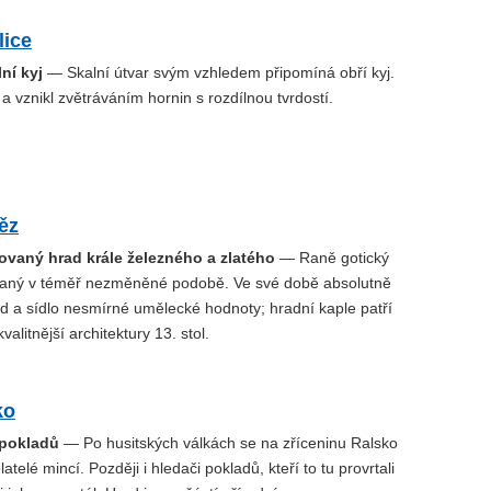
lice
ní kyj
— Skalní útvar svým vzhledem připomíná obří kyj.
a vznikl zvětráváním hornin s rozdílnou tvrdostí.
ěz
ovaný hrad krále železného a zlatého
— Raně gotický
aný v téměř nezměněné podobě. Ve své době absolutně
d a sídlo nesmírné umělecké hodnoty; hradní kaple patří
alitnější architektury 13. stol.
ko
 pokladů
— Po husitských válkách se na zříceninu Ralsko
atelé mincí. Později i hledači pokladů, kteří to tu provrtali