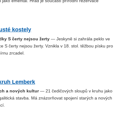
i jako ementál. Hrad je součástí přírodní rezervace
usté kostely
ky S čerty nejsou žerty
— Jeskyně si zahrála peklo ve
S čerty nejsou žerty. Vznikla v 18. stol. těžbou písku pro
írnu zrcadel.
kruh Lemberk
ch a nových kultur
— 21 čedičových sloupů v kruhu jako
litická stavba. Má znázorňovat spojení starých a nových
cí.