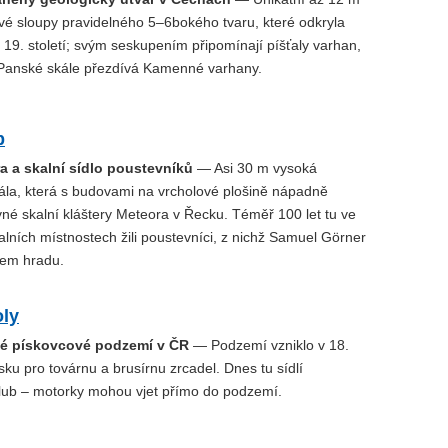
vé sloupy pravidelného 5–6bokého tvaru, které odkryla
 19. století; svým seskupením připomínají píšťaly varhan,
 Panské skále přezdívá Kamenné varhany.
p
a a skalní sídlo poustevníků
— Asi 30 m vysoká
ála, která s budovami na vrcholové plošině nápadně
né skalní kláštery Meteora v Řecku. Téměř 100 let tu ve
lních místnostech žili poustevníci, z nichž Samuel Görner
lem hradu.
oly
lé pískovcové podzemí v ČR
— Podzemí vzniklo v 18.
ísku pro továrnu a brusírnu zrcadel. Dnes tu sídlí
lub – motorky mohou vjet přímo do podzemí.