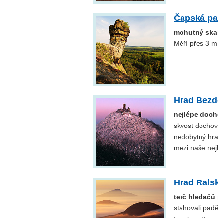
Čapská pa
mohutný skal
Měří přes 3 m 
Hrad Bezd
nejlépe doch
skvost dochov
nedobytný hra
mezi naše nejkv
Hrad Rals
terč hledačů
stahovali paděl