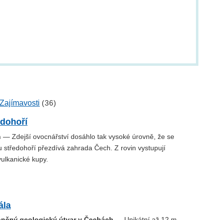
Zajímavosti
(36)
edohoří
h
— Zdejší ovocnářství dosáhlo tak vysoké úrovně, že se
středohoří přezdívá zahrada Čech. Z rovin vystupují
ulkanické kupy.
ála
ráněný geologický útvar v Čechách
— Unikátní až 12 m