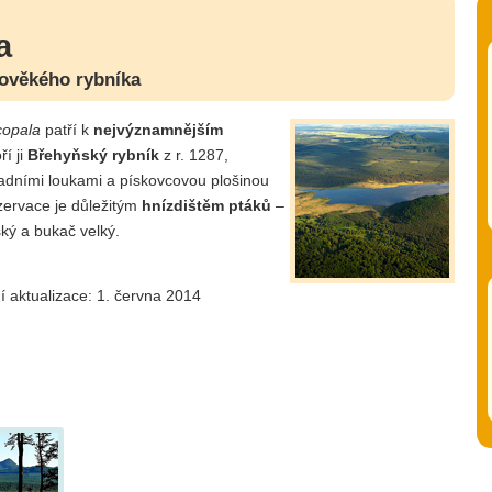
a
dověkého rybníka
copala
patří k
nejvýznamnějším
í ji
Břehyňský rybník
z r. 1287,
dními loukami a pískovcovou plošinou
zervace je důležitým
hnízdištěm ptáků
–
ský a bukač velký.
í aktualizace: 1. června 2014