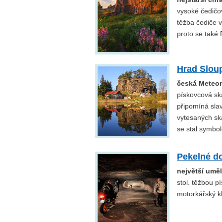
vysoké čedičo
těžba čediče v
proto se také
Hrad Slou
česká Meteor
pískovcová sk
připomíná slav
vytesaných ska
se stal symbo
Pekelné d
největší umě
stol. těžbou p
motorkářský k