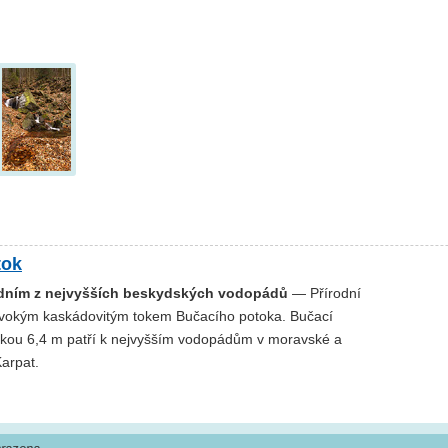
tok
edním z nejvyšších beskydských vodopádů
— Přírodní
ivokým kaskádovitým tokem Bučacího potoka. Bučací
kou 6,4 m patří k nejvyšším vodopádům v moravské a
Karpat.