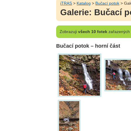
iTRAS
>
Katalog
>
Bučací potok
> Gal
Galerie: Bučací 
Zobrazuji
všech 10 fotek
zařazených d
Bučací potok – horní část