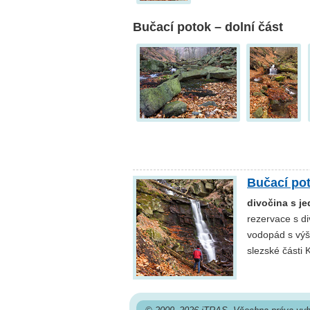
Bučací potok – dolní část
Bučací po
divočina s j
rezervace s d
vodopád s výš
slezské části 