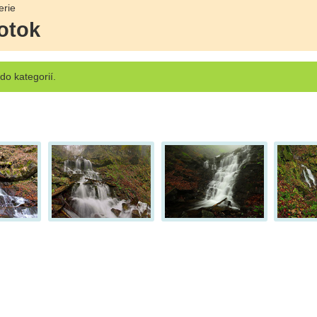
erie
potok
o kategorií.