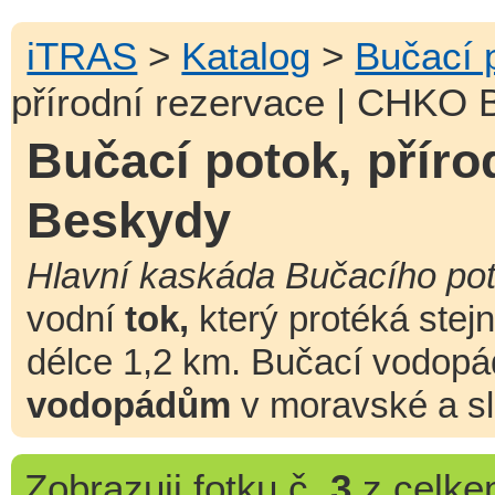
iTRAS
>
Katalog
>
Bučací 
přírodní rezervace | CHKO
Bučací potok, přír
Beskydy
Hlavní kaskáda Bučacího pot
vodní
tok,
který protéká ste
délce 1,2 km. Bučací vodopá
vodopádům
v moravské a sl
Zobrazuji
fotku č.
3
z celk