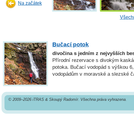
Na začátek
Všechn
Bučací potok
divočina s jedním z nejvyšších b
Přírodní rezervace s divokým kask
potoka. Bučací vodopád s výškou 6,
vodopádům v moravské a slezské čá
© 2009–2026 iTRAS & Skoupý Radomír. Všechna práva vyhrazena.